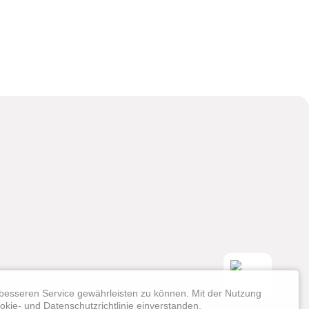
Schulkind
Förderver
Schülerla
Erklärung zur 
Rechtliche Hi
Impressum
Datenschutze
besseren Service gewährleisten zu können. Mit der Nutzung
okie- und Datenschutzrichtlinie einverstanden.