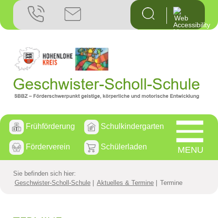
Startseite
Geschwiste
Aktuelles 
Die Geschw
Frühförderung
Schulkindergarten
Weiterführ
Förderverein
Schülerladen
MENU
Kontakt
Sie befinden sich hier:
Anfahrt
Geschwister-Scholl-Schule
Aktuelles & Termine
Termine
Frühfö