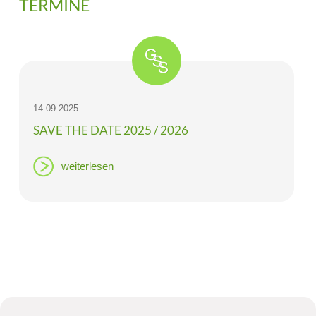
TERMINE
Schulk
Förder
Schüle
14.09.2025
Erklärung z
SAVE THE DATE 2025 / 2026
Rechtliche
weiterlesen
Impressu
Datenschut